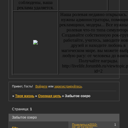
соблюдены, ваша
реклама удаляется.
Наша ролевая недавно открылась.
нужны администраторы, помощн
рекламщики, модеры... Все нужны
ролевая что-то типа симулятора
Создавайте собственную рок-гру
работайте, учитесь, заводите но
друзей и находите любовь в
магическом мире. вы можете выб
любую расу: от человека до вамп
Получайте награды.
http://livelife.forumbb.ru/viewtopic.
id=2
Привет, Гость!
Войдите
или
зарегистрируйтесь
.
»
Твоя жизнь
»
Озерная цепь
»
Забытое озеро
Страница:
1
Забытое озеро
Поделиться
2010-
1