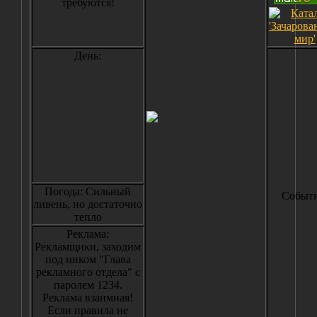
требуются!
День:
Погода: Сильный
Событи
ливень, но достаточно
тепло
Реклама:
Рекламщики, заходим
под ником "Глава
рекламного отдела" с
паролем 1234.
Реклама взаимная!
Если правила не