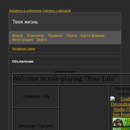
Добавить в избранное
Сделать стартовой
Твоя жизнь
Форум
Участники
Правила
Поиск
Карта форума
Регистрация
Войти
Активные темы
Объявление
Добрый день!
Welcome to role-playing "Your Life"
Полезн
ссылк
Админы: Elly
Модеры: Срочно