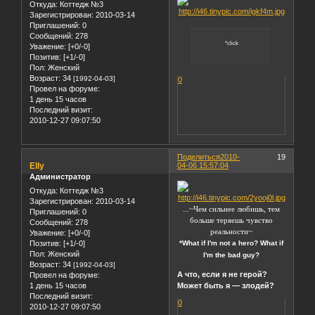
Откуда:
Коттедж №3
Зарегистрирован
: 2010-03-14
Приглашений:
0
Сообщений:
278
*click
Уважение:
[+0/-0]
Позитив:
[+1/-0]
Пол:
Женский
Возраст:
34
[1992-04-03]
0
Провел на форуме:
1 день 15 часов
Последний визит:
2010-12-27 09:07:50
Поделиться
2010-
19
Elly
04-06 15:57:04
Администратор
Откуда:
Коттедж №3
Зарегистрирован
: 2010-03-14
...~Чем сильнее любишь, тем
Приглашений:
0
больше теряешь чувство
Сообщений:
278
реальности~
Уважение:
[+0/-0]
Позитив:
[+1/-0]
*What if I'm not a hero? What if
Пол:
Женский
I'm the bad guy?
Возраст:
34
[1992-04-03]
А что, если я не герой?
Провел на форуме:
1 день 15 часов
Может быть я — злодей?
Последний визит:
0
2010-12-27 09:07:50