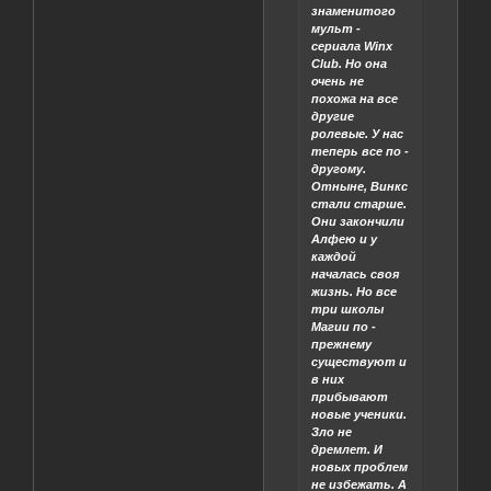
знаменитого
мульт -
сериала Winx
Club. Но она
очень не
похожа на все
другие
ролевые. У нас
теперь все по -
другому.
Отныне, Винкс
стали старше.
Они закончили
Алфею и у
каждой
началась своя
жизнь. Но все
три школы
Магии по -
прежнему
существуют и
в них
прибывают
новые ученики.
Зло не
дремлет. И
новых проблем
не избежать. А