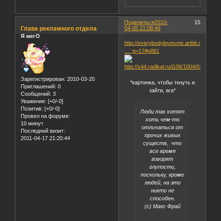
Поделиться
2010-
15
Глава рекламного отдела
04-05 21:08:49
Я мегО
http://everybodylovesme.artbb.ru/viewto
… ;p=17#p881
Зарегистрирован
: 2010-03-20
*картинка, чтобы ткнуть и
Приглашений:
0
зайти, ага*
Сообщений:
3
Уважение:
[+0/-0]
Позитив:
[+0/-0]
Люди так хотят
Провел на форуме:
хоть чем-то
10 минут
отличаться от
Последний визит:
прочих живых
2011-04-17 21:20:44
существ, что
все время
говорят
глупости,
поскольку, кроме
людей, на это
никто не
способен.
(с) Макс Фрай