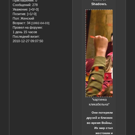
Приглашений:
0
Shadows.
Сообщений:
278
Уважение:
[+0/-0]
Позитив:
[+1/-0]
Пол:
Женский
Возраст:
34
[1992-04-03]
Провел на форуме:
1 день 15 часов
Последний визит:
2010-12-27 09:07:50
*картинка
кликабельна*
Они потеряли
друзей и близких
во время Войны.
Их мир стал
жестоким и