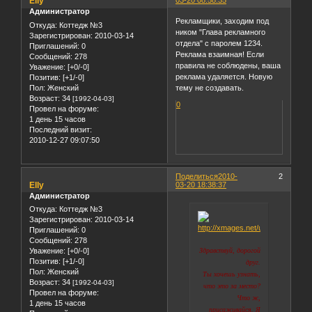
Elly
03-20 08:58:35
Администратор
Рекламщики, заходим под
Откуда:
Коттедж №3
ником "Глава рекламного
Зарегистрирован
: 2010-03-14
отдела" с паролем 1234.
Приглашений:
0
Реклама взаимная! Если
Сообщений:
278
правила не соблюдены, ваша
Уважение:
[+0/-0]
реклама удаляется. Новую
Позитив:
[+1/-0]
Пол:
Женский
тему не создавать.
Возраст:
34
[1992-04-03]
0
Провел на форуме:
1 день 15 часов
Последний визит:
2010-12-27 09:07:50
Поделиться
2010-
2
Elly
03-20 18:38:37
Администратор
Откуда:
Коттедж №3
Зарегистрирован
: 2010-03-14
Приглашений:
0
Сообщений:
278
Здравствуй, дорогой
Уважение:
[+0/-0]
Позитив:
[+1/-0]
друг.
Пол:
Женский
Ты хочешь узнать,
Возраст:
34
[1992-04-03]
что это за место?
Провел на форуме:
Что ж,
1 день 15 часов
присаживайся. Я