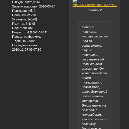
Откуда:
Коттедж №3
Зарегистрирован
: 2010-03-14
*тыкабельно*
Приглашений:
0
Сообщений:
278
Уважение:
[+0/-0]
Позитив:
[+1/-0]
Один из
Пол:
Женский
путников,
Возраст:
34
[1992-04-03]
накинув капюшон
Провел на форуме:
1 день 15 часов
шёл за
Последний визит:
остальными.
2010-12-27 09:07:50
Ему не
терпелось
рассказать об
необычайном
открытии. Он
хотел поведать
своим
товарищам о
новом мире,
среди Вселенной
под названием
Интернет.
Этот мир есть
ролевая, о
которой вам,
вам и еще вам я
расскажу...
Наши плюсы и