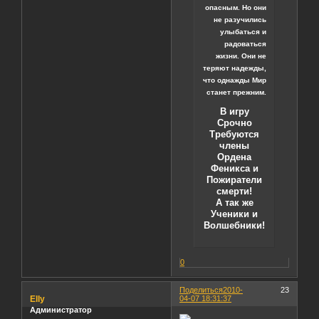
опасным. Но они
не разучились
улыбаться и
радоваться
жизни. Они не
теряют надежды,
что однажды Мир
станет прежним.
В игру
Срочно
Требуются
члены
Ордена
Феникса и
Пожиратели
смерти!
А так же
Ученики и
Волшебники!
0
Поделиться
2010-
23
Elly
04-07 18:31:37
Администратор