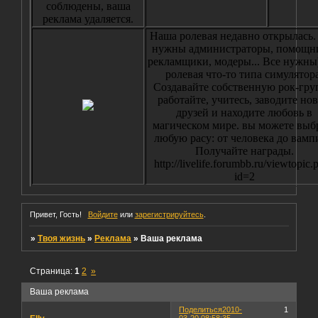
соблюдены, ваша
реклама удаляется.
Наша ролевая недавно открылась.
нужны администраторы, помощн
рекламщики, модеры... Все нужны
ролевая что-то типа симулятора
Создавайте собственную рок-гру
работайте, учитесь, заводите но
друзей и находите любовь в
магическом мире. вы можете выб
любую расу: от человека до вамп
Получайте награды.
http://livelife.forumbb.ru/viewtopic.
id=2
Привет, Гость!
Войдите
или
зарегистрируйтесь
.
»
Твоя жизнь
»
Реклама
»
Ваша реклама
Страница:
1
2
»
Ваша реклама
Поделиться
2010-
1