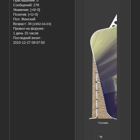
Приглашений:
0
Сообщений:
278
Уважение:
[+0/-0]
Позитив:
[+1/-0]
Пол:
Женский
Возраст:
34
[1992-04-03]
Провел на форуме:
1 день 15 часов
Последний визит:
2010-12-27 09:07:50
*clickable
"Я