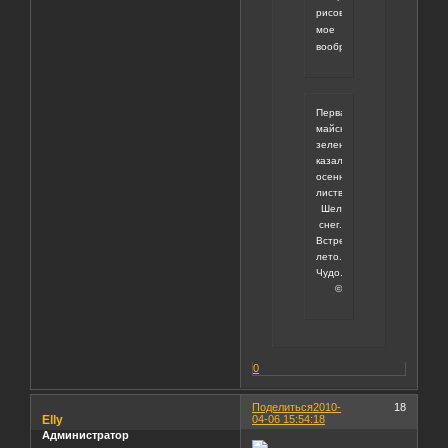
рисовало
мое
воображение..."
Первая
майская
зелень
казалась
осенней
листвой.
Шел
снег.
Встречали
лето.
Чудо.
©
0
Поделиться
2010-
18
Elly
04-06 15:54:18
Администратор