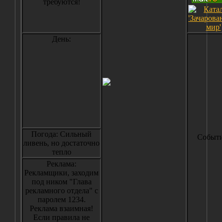
требуются!
День:
Погода: Сильный
Событи
ливень, но достаточно
тепло
Реклама:
Рекламщики, заходим
под ником "Глава
рекламного отдела" с
паролем 1234.
Реклама взаимная!
Если правила не