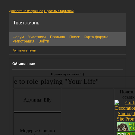
Добавить в избранное
Сделать стартовой
Твоя жизнь
Форум
Участники
Правила
Поиск
Карта форума
Регистрация
Войти
Активные темы
Объявление
Привет лунатикам! :)
 role-playing "Your Life"
Полезн
ссылк
Админы: Elly
Модеры: Срочно