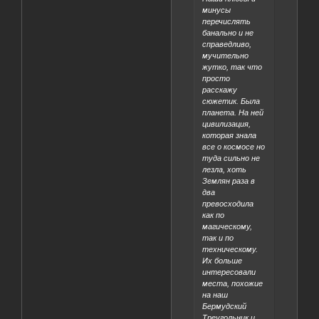
минусы
перечислять
банально и не
справедливо,
мучительно
жутко, так что
просто
расскажу
сюжетик. Была
планета. На ней
цивилизация,
которая знала
все о космосе но
туда сильно не
лезла, хоть
Землян раза в
два
превосходила
как по
магическому,
так и по
техническому.
Их больше
интересовали
места, похожие
на наш
Бермудский
Треугольник и,