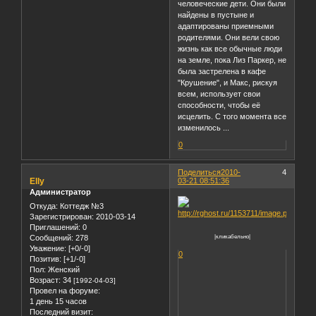
человеческие дети. Они были
найдены в пустыне и
адаптированы приемными
родителями. Они вели свою
жизнь как все обычные люди
на земле, пока Лиз Паркер, не
была застрелена в кафе
"Крушение", и Макс, рискуя
всем, использует свои
способности, чтобы её
исцелить. С того момента все
изменилось ...
0
Поделиться
2010-
4
Elly
03-21 08:51:36
Администратор
Откуда:
Коттедж №3
Зарегистрирован
: 2010-03-14
Приглашений:
0
Сообщений:
278
|кликабельно|
Уважение:
[+0/-0]
0
Позитив:
[+1/-0]
Пол:
Женский
Возраст:
34
[1992-04-03]
Провел на форуме:
1 день 15 часов
Последний визит: