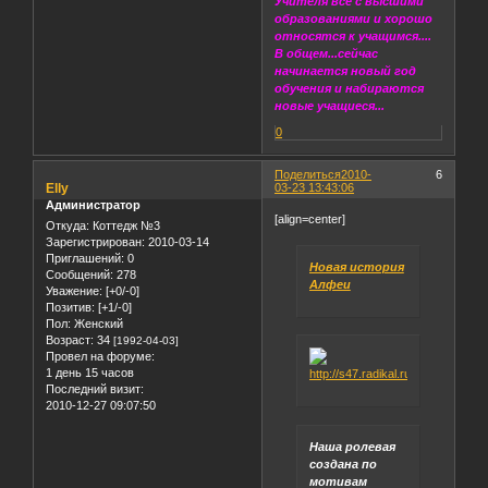
Учителя все с высшими
образованиями и хорошо
относятся к учащимся....
В общем...сейчас
начинается новый год
обучения и набираются
новые учащиеся...
0
Поделиться
2010-
6
Elly
03-23 13:43:06
Администратор
[align=center]
Откуда:
Коттедж №3
Зарегистрирован
: 2010-03-14
Приглашений:
0
Новая история
Сообщений:
278
Алфеи
Уважение:
[+0/-0]
Позитив:
[+1/-0]
Пол:
Женский
Возраст:
34
[1992-04-03]
Провел на форуме:
1 день 15 часов
Последний визит:
2010-12-27 09:07:50
Наша ролевая
создана по
мотивам