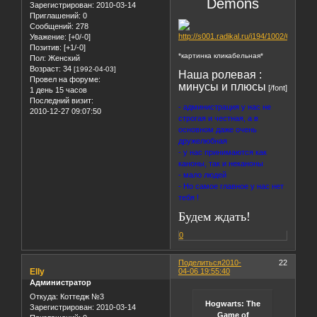
Demons
Зарегистрирован
: 2010-03-14
Приглашений:
0
Сообщений:
278
Уважение:
[+0/-0]
Позитив:
[+1/-0]
*картинка кликабельная*
Пол:
Женский
Возраст:
34
[1992-04-03]
Наша ролевая :
Провел на форуме:
минусы и плюсы
[/font]
1 день 15 часов
Последний визит:
- администрация у нас не
2010-12-27 09:07:50
строгая и честная, а в
основном даже очень
дружелюбная
- у нас принимаются как
каноны, так и неканоны
- мало людей
- Но самое главное у нас нет
тебя !
Будем ждать!
0
Поделиться
2010-
22
Elly
04-06 19:55:40
Администратор
Откуда:
Коттедж №3
Hogwarts: The
Зарегистрирован
: 2010-03-14
Game of