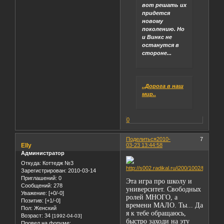
вот решать их
придется
новому
поколению. Но
и Винкс не
останутся в
стороне...
..Дорога в наш
мир..
0
Поделиться
2010-
7
Elly
03-23 13:44:58
Администратор
Откуда:
Коттедж №3
Зарегистрирован
: 2010-03-14
Приглашений:
0
Эта игра про школу и
Сообщений:
278
университет. Свободных
Уважение:
[+0/-0]
ролей МНОГО, а
Позитив:
[+1/-0]
времени МАЛО. Ты... Да
Пол:
Женский
я к тебе обращаюсь,
Возраст:
34
[1992-04-03]
быстро заходи на эту
Провел на форуме: