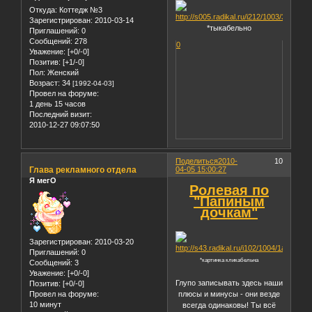
Откуда:
Коттедж №3
Зарегистрирован
: 2010-03-14
*тыкабельно
Приглашений:
0
Сообщений:
278
0
Уважение:
[+0/-0]
Позитив:
[+1/-0]
Пол:
Женский
Возраст:
34
[1992-04-03]
Провел на форуме:
1 день 15 часов
Последний визит:
2010-12-27 09:07:50
Поделиться
2010-
10
Глава рекламного отдела
04-05 15:00:27
Я мегО
Ролевая по
"Папиным
дочкам"
Зарегистрирован
: 2010-03-20
Приглашений:
0
*картинка кликабельна
Сообщений:
3
Уважение:
[+0/-0]
Глупо записывать здесь наши
Позитив:
[+0/-0]
Провел на форуме:
плюсы и минусы - они везде
10 минут
всегда одинаковы! Ты всё