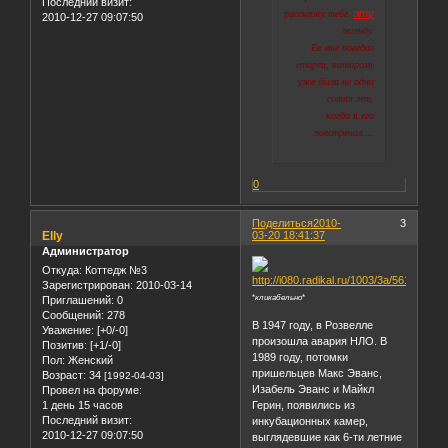
Последний визит:
эту
расскажу тебе
2010-12-27 09:07:50
легенду.
Ее мне поведал
старец, которому
уже была не одна
сотня лет,
когда я его
повстречал....
0
Поделиться
2010-
3
Elly
03-20 18:41:37
Администратор
Откуда:
Коттедж №3
Зарегистрирован
: 2010-03-14
*
кликабельно
*
Приглашений:
0
Сообщений:
278
В 1947 году, в Розвелле
Уважение:
[+0/-0]
произошла авария НЛО. В
Позитив:
[+1/-0]
1989 году, потомки
Пол:
Женский
пришельцев Макс Эванс,
Возраст:
34
[1992-04-03]
Изабель Эванс и Майкл
Провел на форуме:
1 день 15 часов
Герин, появились из
Последний визит:
инкубационных камер,
2010-12-27 09:07:50
выглядевшие как 6-ти летние