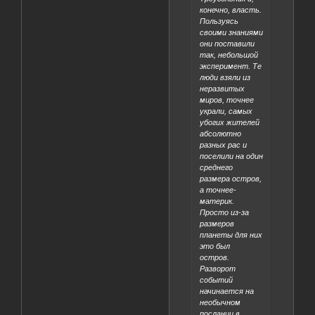
конечно, власть.
Пользуясь
своими знаниями
они поставили
так, небольшой
эксперимент. Те
люди взяли из
неразвитых
миров, точнее
украли, самых
убогих жителей
абсолютно
разных рас и
поселили на один
среднего
размера остров,
а точнее-
материк.
Просто из-за
размеров
планеты для них
это был
остров.
Разворот
событий
начинается на
необычном
послании в