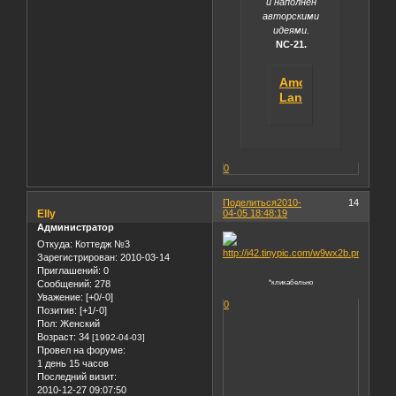
и наполнен
авторскими
идеями.
NС-21.
Amoi
Land
0
Поделиться
2010-
14
Elly
04-05 18:48:19
Администратор
Откуда:
Коттедж №3
Зарегистрирован
: 2010-03-14
Приглашений:
0
Сообщений:
278
*кликабельно
Уважение:
[+0/-0]
0
Позитив:
[+1/-0]
Пол:
Женский
Возраст:
34
[1992-04-03]
Провел на форуме:
1 день 15 часов
Последний визит:
2010-12-27 09:07:50