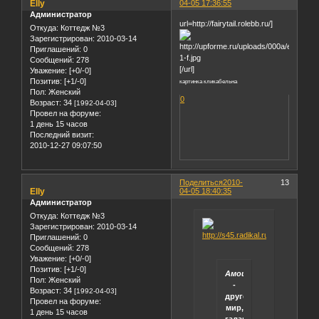
Elly
04-05 17:36:55
Администратор
url=http://fairytail.rolebb.ru/]
Откуда:
Коттедж №3
Зарегистрирован
: 2010-03-14
Приглашений:
0
Сообщений:
278
[/url]
Уважение:
[+0/-0]
Позитив:
[+1/-0]
картинка кликабельна
Пол:
Женский
0
Возраст:
34
[1992-04-03]
Провел на форуме:
1 день 15 часов
Последний визит:
2010-12-27 09:07:50
Поделиться
2010-
13
Elly
04-05 18:40:35
Администратор
Откуда:
Коттедж №3
Зарегистрирован
: 2010-03-14
Приглашений:
0
Сообщений:
278
Уважение:
[+0/-0]
Позитив:
[+1/-0]
Амои
Пол:
Женский
-
Возраст:
34
[1992-04-03]
другой
Провел на форуме:
мир,
1 день 15 часов