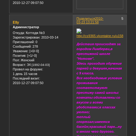
2010-12-27 09:07:50
Поделиться
2010-
5
Elly
03-23 13:21:58
Администратор
Откуда:
Коттедж №3
Зарегистрирован
: 2010-03-14
Приглашений:
0
Действия происходят за
Сообщений:
278
городом Лимберви,в
Уважение:
[+0/-0]
престижной школе
Позитив:
[+1/-0]
"Нотоме".
Пол:
Женский
Здесь проходит обучение
Возраст:
34
[1992-04-03]
парней и девушек,начиная
Провел на форуме:
с 9 класса.
1 день 15 часов
Все необходимые условия
Последний визит:
2010-12-27 09:07:50
проживания
соответствуют
престижу самой школы:
комнаты обставлены со
вкусом и всеми
удобствами;в классах
уютно;
теплый
спортзал;имеется
басейн;красивый парк...ну
и много чего другого.