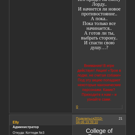
Лорду..
И начнется ли новое
противостояние..
А пока..
Пока только все
начинается..
А готов ли ты,
выбрать сторону..
И спасти свою
душу…?
Внимание! В игре
действует Акция! «Трое в
лодке, не считая собаки»
Под эту акцию попадают
некоторые канонические
персонажи. Какие?
Приходите к нам – и
узнайте сами.
0
Поделиться
2010-
21
Elly
04-06 19:39:10
Администратор
College of
Откуда:
Коттедж №3