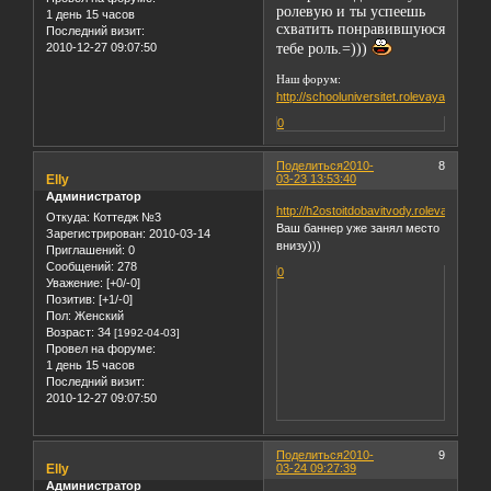
ролевую и ты успеешь
1 день 15 часов
схватить понравившуюся
Последний визит:
2010-12-27 09:07:50
тебе роль.=)))
Наш форум:
http://schooluniversitet.rolevaya.ru/
0
Поделиться
2010-
8
Elly
03-23 13:53:40
Администратор
http://h2ostoitdobavitvody.rolevaya.ru/
Откуда:
Коттедж №3
Ваш баннер уже занял место
Зарегистрирован
: 2010-03-14
внизу)))
Приглашений:
0
Сообщений:
278
0
Уважение:
[+0/-0]
Позитив:
[+1/-0]
Пол:
Женский
Возраст:
34
[1992-04-03]
Провел на форуме:
1 день 15 часов
Последний визит:
2010-12-27 09:07:50
Поделиться
2010-
9
Elly
03-24 09:27:39
Администратор