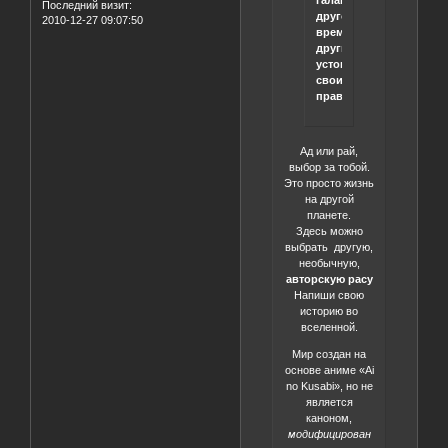
галактика,
Последний визит:
другое
2010-12-27 09:07:50
время,
другие
устои,
свои
правила.
Ад или рай,
выбор за тобой.
Это просто жизнь
на другой
планете.
Здесь можно
выбрать другую,
необычную,
авторскую расу
Напиши свою
историю во
вселенной.
Мир создан на
основе аниме «Ai
no Kusabi», но не
является
каноном,
модифицирован