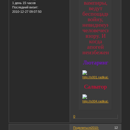
вампиры,
1 день 15 часов
ведут
Последний визит:
2010-12-27 09:07:50
беспощадную
войну,
невидимую
человеческому
взору. И
когда
апогей
неизбежен...
Лютаринг
Салватор
0
Поделиться
2010-
12