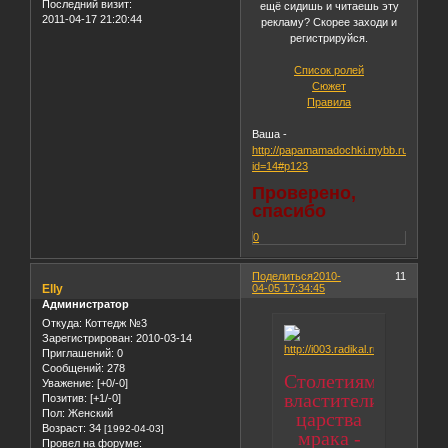
Последний визит:
ещё сидишь и читаешь эту
2011-04-17 21:20:44
рекламу? Скорее заходи и
регистрируйся.
Список ролей
Сюжет
Правила
Ваша -
http://papamamadochki.mybb.ru/viewtop
id=14#p123
Проверено,
спасибо
0
Поделиться
2010-
11
Elly
04-05 17:34:45
Администратор
Откуда:
Коттедж №3
Зарегистрирован
: 2010-03-14
Приглашений:
0
Сообщений:
278
Столетиями
Уважение:
[+0/-0]
властители
Позитив:
[+1/-0]
Пол:
Женский
царства
Возраст:
34
[1992-04-03]
мрака -
Провел на форуме: