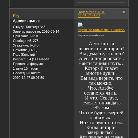
Поделиться
2010-
20
Elly
04-06 17:48:02
Администратор
Откуда:
Коттедж №3
Зарегистрирован
: 2010-03-14
*картинка кликабельна
Приглашений:
0
Сообщений:
278
А можно ли
Уважение:
[+0/-0]
переписать историю?
Позитив:
[+1/-0]
Вы думаете, что нет?
Пол:
Женский
А если попробовать..
Возраст:
34
[1992-04-03]
Найти тайный путь…
Провел на форуме:
Который спасет
1 день 15 часов
многие души..
Последний визит:
Вы ведь верите, что
2010-12-27 09:07:50
так можно..
Что, Альбус,
останется жить..
И что, Северус,
сможет оправдать
себя сам..
Что не будет смертей
любимых..
Но что будет потом..
Когда история
завершиться..
Кто придет на смену