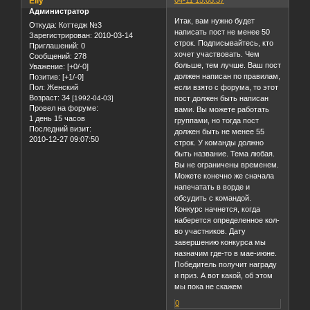
Elly
04-11 15:05:37
Администратор
Итак, вам нужно будет
Откуда:
Коттедж №3
написать пост не менее 50
Зарегистрирован
: 2010-03-14
строк. Подписывайтесь, кто
Приглашений:
0
хочет участвовать. Чем
Сообщений:
278
больше, тем лучше. Ваш пост
Уважение:
[+0/-0]
должен написан по правилам,
Позитив:
[+1/-0]
Пол:
Женский
если взято с форума, то этот
Возраст:
34
[1992-04-03]
пост должен быть написан
Провел на форуме:
вами. Вы можете работать
1 день 15 часов
группами, но тогда пост
Последний визит:
должен быть не менее 55
2010-12-27 09:07:50
строк. У команды должно
быть название. Тема любая.
Вы не ограничены временем.
Можете конечно же сначала
напечатать в ворде и
обсудить с командой.
Конкурс начнется, когда
наберется определенное кол-
во участников. Дату
завершению конкурса мы
назначим где-то в мае-июне.
Победитель получит награду
и приз. А вот какой, об этом
мы пока не скажем
0