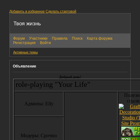
Добавить в избранное
Сделать стартовой
Твоя жизнь
Форум
Участники
Правила
Поиск
Карта форума
Регистрация
Войти
Активные темы
Объявление
Добрый день!
o role-playing "Your Life"
Полезн
ссылк
Админы: Elly
Модеры: Срочно