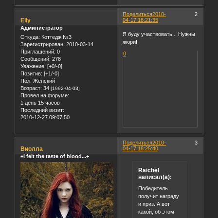
Поделиться
2010-
2
Elly
04-17 18:21:35
Администратор
Я буду участвовать... Нужны
Откуда:
Коттедж №3
жюри!
Зарегистрирован
: 2010-03-14
Приглашений:
0
0
Сообщений:
278
Уважение:
[+0/-0]
Позитив:
[+1/-0]
Пол:
Женский
Возраст:
34
[1992-04-03]
Провел на форуме:
1 день 15 часов
Последний визит:
2010-12-27 09:07:50
Поделиться
2010-
3
Виолла
04-17 18:25:40
+I felt the taste of blood...+
Raichel
написал(а):
Победитель
получит награду
и приз. А вот
какой, об этом