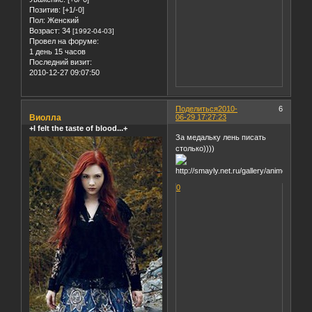
Позитив:
[+1/-0]
Пол:
Женский
Возраст:
34
[1992-04-03]
Провел на форуме:
1 день 15 часов
Последний визит:
2010-12-27 09:07:50
Поделиться
2010-
6
Виолла
06-29 17:27:23
+I felt the taste of blood...+
За медальку лень писать
столько))))
0