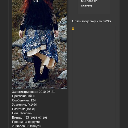
мы пока не
скажем
Опять медальку что ли?Х)
0
Зарегистрирован
: 2010-03-21
Приглашений:
0
Сообщений:
124
Уважение:
[+1/-0]
Позитив:
[+0/-0]
Пол:
Женский
Возраст:
33
[1993-07-19]
Провел на форуме:
20 часов 32 минуты