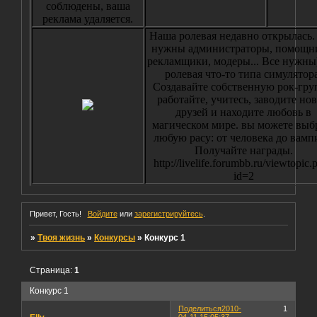
соблюдены, ваша
реклама удаляется.
Наша ролевая недавно открылась.
нужны администраторы, помощн
рекламщики, модеры... Все нужны
ролевая что-то типа симулятора
Создавайте собственную рок-гру
работайте, учитесь, заводите но
друзей и находите любовь в
магическом мире. вы можете выб
любую расу: от человека до вамп
Получайте награды.
http://livelife.forumbb.ru/viewtopic.
id=2
Привет, Гость!
Войдите
или
зарегистрируйтесь
.
»
Твоя жизнь
»
Конкурсы
»
Конкурс 1
Страница:
1
Конкурс 1
Поделиться
2010-
1