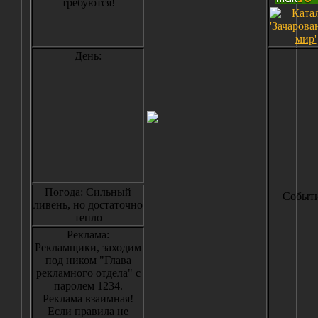
требуются!
День:
Погода: Сильный
Событи
ливень, но достаточно
тепло
Реклама:
Рекламщики, заходим
под ником "Глава
рекламного отдела" с
паролем 1234.
Реклама взаимная!
Если правила не