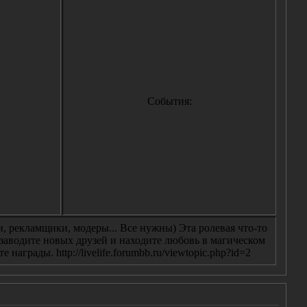
События:
 рекламщики, модеры... Все нужны) Эта ролевая что-то
 заводите новых друзей и находите любовь в магическом
аграды. http://livelife.forumbb.ru/viewtopic.php?id=2