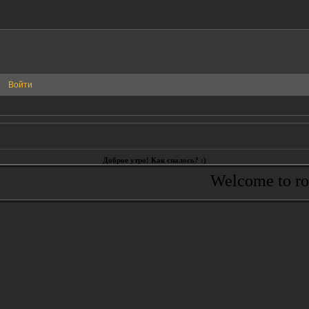
Войти
Доброе утро! Как спалось? :)
Welcome to role