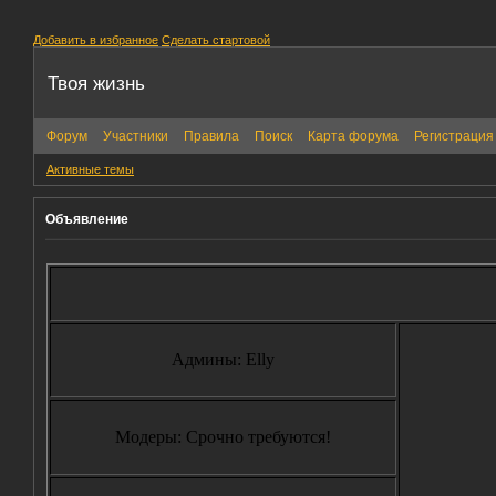
Добавить в избранное
Сделать стартовой
Твоя жизнь
Форум
Участники
Правила
Поиск
Карта форума
Регистрация
Активные темы
Объявление
Админы: Elly
Модеры: Срочно требуются!