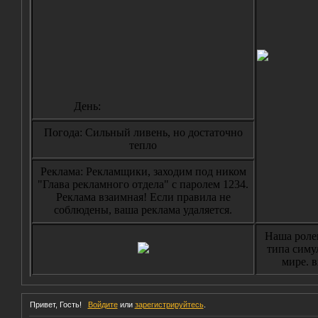
День:
Погода: Сильный ливень, но достаточно
тепло
Реклама: Рекламщики, заходим под ником
"Глава рекламного отдела" с паролем 1234.
Реклама взаимная! Если правила не
соблюдены, ваша реклама удаляется.
Наша роле
типа симу
мире. в
Привет, Гость!
Войдите
или
зарегистрируйтесь
.