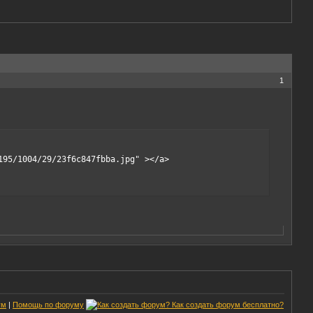
1
195/1004/29/23f6c847fbba.jpg" ></a>
ум
|
Помощь по форуму