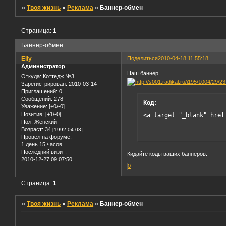
»
Твоя жизнь
»
Реклама
»
Баннер-обмен
Страница:
1
Баннер-обмен
Elly
Поделиться
2010-04-18 11:55:18
Администратор
Наш баннер
Откуда:
Коттедж №3
Зарегистрирован
: 2010-03-14
Приглашений:
0
Сообщений:
278
Код:
Уважение:
[+0/-0]
Позитив:
[+1/-0]
<a target="_blank" href
Пол:
Женский
Возраст:
34
[1992-04-03]
Провел на форуме:
1 день 15 часов
Последний визит:
Кидайте коды ваших баннеров.
2010-12-27 09:07:50
0
Страница:
1
»
Твоя жизнь
»
Реклама
»
Баннер-обмен